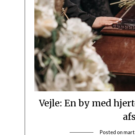
Vejle: En by med hjert
af
Posted on
mart