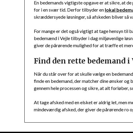
En bedemands vigtigste opgave er at sikre, at de 
for i en svær tid. Derfor tilbyder en
lokal bedema
skræddersyede løsninger, så afskeden bliver så
For mange er det også vigtigt at tage hensyn til
bedemænd i Vejle tilbyder i dag miljøvenlige løsn
giver de pårørende mulighed for at træffe et mere
Find den rette bedemand i 
Når du står over for at skulle vælge en bedemand 
finde en bedemand, der matcher dine ønsker og b
gennem hele processen og sikre, at alt forløber, 
At tage afsked med en elsket er aldrig let, men 
mindeværdig afsked, der giver de pårørende ro og