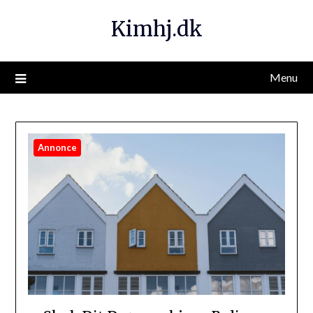
Kimhj.dk
Menu
Annonce