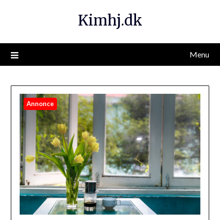
Kimhj.dk
Menu
Annonce