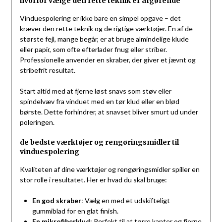
hvorfor vælge den rette teknik er afgørende
Vinduespolering er ikke bare en simpel opgave – det
kræver den rette teknik og de rigtige værktøjer. En af de
største fejl, mange begår, er at bruge almindelige klude
eller papir, som ofte efterlader fnug eller striber.
Professionelle anvender en skraber, der giver et jævnt og
stribefrit resultat.
Start altid med at fjerne løst snavs som støv eller
spindelvæv fra vinduet med en tør klud eller en blød
børste. Dette forhindrer, at snavset bliver smurt ud under
poleringen.
de bedste værktøjer og rengøringsmidler til
vinduespolering
Kvaliteten af dine værktøjer og rengøringsmidler spiller en
stor rolle i resultatet. Her er hvad du skal bruge:
En god skraber
: Vælg en med et udskifteligt
gummiblad for en glat finish.
En mikrofiberklud
: Perfekt til at tørre kanter og fjerne