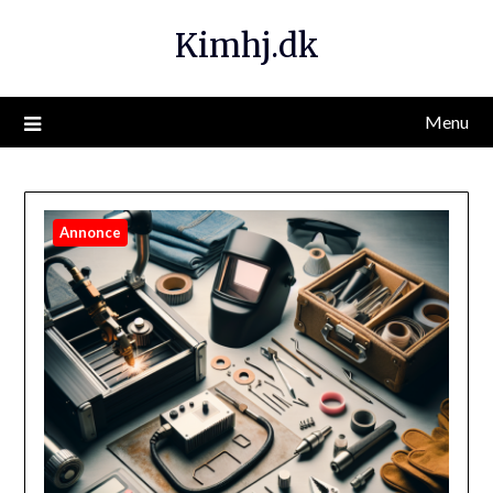
Kimhj.dk
Menu
Annonce