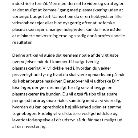
industrielle formål. Men med den rette viden og strategier
er det muligt at komme i gang med plasmaskæring uden at
sprænge budgettet. Uanset om du er en hobbyist, en lille
virksomhedsejer eller blot nysgerrig efter at udforske
plasmaskæringens mange muligheder, kan du finde måder
at minimere omkostningerne og stadig opnå professionelle
resultater.
Denne artikel vil guide dig gennem nogle af de vigtigste
overvejelser, når det kommer til budgetvenlig
plasmaskæring. Vi vil dykke ned i, hvordan du vælger
prisvenligt udstyr og hvad du skal være opmærksom på, når
du køber brugte maskiner. Derudover vil vi udforske DIY-
løsninger, der gør det muligt for dig selv at bygge en
plasmaskærer fra bunden. Du vil også få tips til at spare
penge på forbrugsmaterialer, samtidig med at vi viser dig,
hvordan du kan opretholde høj sikkerhed uden at tømme
tegnebogen. Endelig vil vi diskutere vedligeholdelse og
levetidsforlængelse af dit udstyr, så du får mest muligt ud
af din investering.