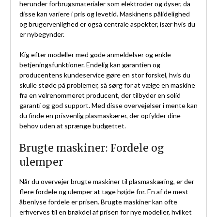
herunder forbrugsmaterialer som elektroder og dyser, da
disse kan variere i pris og levetid. Maskinens pålidelighed
og brugervenlighed er også centrale aspekter, især hvis du
er nybegynder.
Kig efter modeller med gode anmeldelser og enkle
betjeningsfunktioner. Endelig kan garantien og
producentens kundeservice gøre en stor forskel, hvis du
skulle støde på problemer, så sørg for at vælge en maskine
fra en velrenommeret producent, der tilbyder en solid
garanti og god support. Med disse overvejelser i mente kan
du finde en prisvenlig plasmaskærer, der opfylder dine
behov uden at sprænge budgettet.
Brugte maskiner: Fordele og
ulemper
Når du overvejer brugte maskiner til plasmaskæring, er der
flere fordele og ulemper at tage højde for. En af de mest
åbenlyse fordele er prisen. Brugte maskiner kan ofte
erhverves til en brøkdel af prisen for nye modeller, hvilket