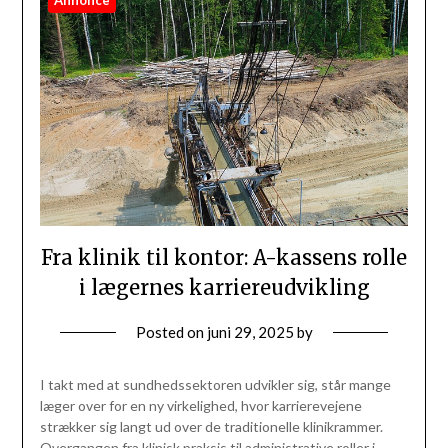
Fra klinik til kontor: A-kassens rolle
i lægernes karriereudvikling
Posted on
juni 29, 2025
by
I takt med at sundhedssektoren udvikler sig, står mange
læger over for en ny virkelighed, hvor karrierevejene
strækker sig langt ud over de traditionelle klinikrammer.
Overgangen fra klinisk praksis til administrative roller i